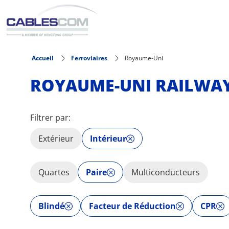
Aller au contenu principal
Accueil
Ferroviaires
Royaume-Uni
ROYAUME-UNI RAILWAY
Filtrer par:
Extérieur
Intérieur
Quartes
Paire
Multiconducteurs
Blindé
Facteur de Réduction
CPR