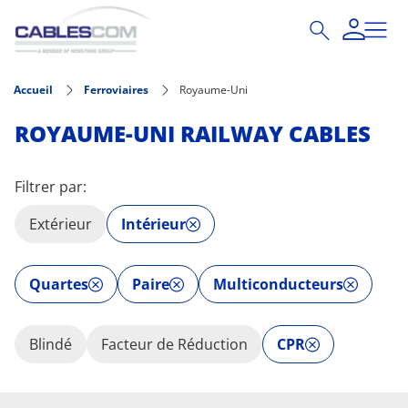
Aller au contenu principal
Accueil
Ferroviaires
Royaume-Uni
ROYAUME-UNI RAILWAY CABLES
Filtrer par:
Extérieur
Intérieur
Quartes
Paire
Multiconducteurs
Blindé
Facteur de Réduction
CPR