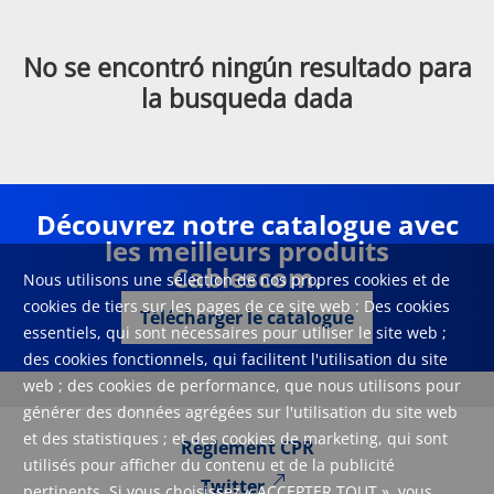
No se encontró ningún resultado para
la busqueda dada
Découvrez notre catalogue avec
les meilleurs produits
Cablescom.
Nous utilisons une sélection de nos propres cookies et de
cookies de tiers sur les pages de ce site web : Des cookies
Télécharger le catalogue
essentiels, qui sont nécessaires pour utiliser le site web ;
des cookies fonctionnels, qui facilitent l'utilisation du site
web ; des cookies de performance, que nous utilisons pour
générer des données agrégées sur l'utilisation du site web
et des statistiques ; et des cookies de marketing, qui sont
Règlement CPR
utilisés pour afficher du contenu et de la publicité
Twitter
pertinents. Si vous choisissez « ACCEPTER TOUT », vous