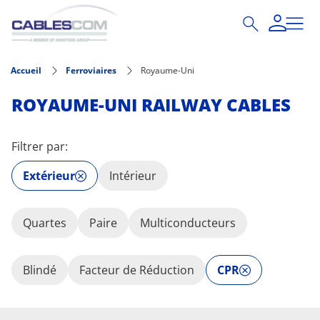
Aller au contenu principal
Accueil
Ferroviaires
Royaume-Uni
ROYAUME-UNI RAILWAY CABLES
Filtrer par:
Extérieur
Intérieur
Quartes
Paire
Multiconducteurs
Blindé
Facteur de Réduction
CPR