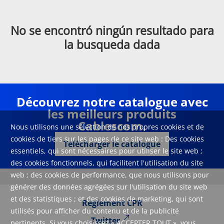
No se encontró ningún resultado para
la busqueda dada
Découvrez notre catalogue avec
les meilleurs produits
Cablescom.
Nous utilisons une sélection de nos propres cookies et de
cookies de tiers sur les pages de ce site web : Des cookies
Télécharger le catalogue
essentiels, qui sont nécessaires pour utiliser le site web ;
des cookies fonctionnels, qui facilitent l'utilisation du site
web ; des cookies de performance, que nous utilisons pour
générer des données agrégées sur l'utilisation du site web
et des statistiques ; et des cookies de marketing, qui sont
Règlement CPR
utilisés pour afficher du contenu et de la publicité
Twitter
pertinents. Si vous choisissez « ACCEPTER TOUT », vous