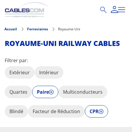
Aller au contenu principal
Accueil
Ferroviaires
Royaume-Uni
ROYAUME-UNI RAILWAY CABLES
Filtrer par:
Extérieur
Intérieur
Quartes
Paire
Multiconducteurs
Blindé
Facteur de Réduction
CPR