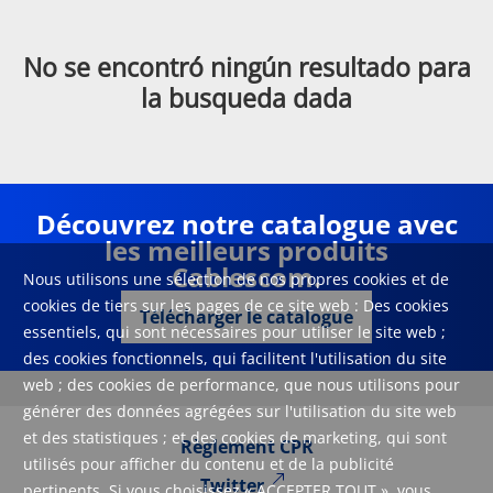
No se encontró ningún resultado para
la busqueda dada
Découvrez notre catalogue avec
les meilleurs produits
Cablescom.
Nous utilisons une sélection de nos propres cookies et de
cookies de tiers sur les pages de ce site web : Des cookies
Télécharger le catalogue
essentiels, qui sont nécessaires pour utiliser le site web ;
des cookies fonctionnels, qui facilitent l'utilisation du site
web ; des cookies de performance, que nous utilisons pour
générer des données agrégées sur l'utilisation du site web
et des statistiques ; et des cookies de marketing, qui sont
Règlement CPR
utilisés pour afficher du contenu et de la publicité
Twitter
pertinents. Si vous choisissez « ACCEPTER TOUT », vous