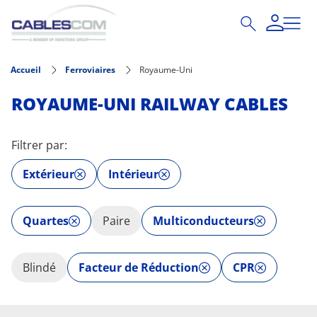
Aller au contenu principal
Accueil
Ferroviaires
Royaume-Uni
ROYAUME-UNI RAILWAY CABLES
Filtrer par:
Extérieur
Intérieur
Quartes
Paire
Multiconducteurs
Blindé
Facteur de Réduction
CPR