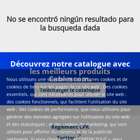
No se encontró ningún resultado para
la busqueda dada
Découvrez notre catalogue avec
les meilleurs produits
Cablescom.
Nous utilisons une sélection de nos propres cookies et de
cookies de tiers sur les pages de ce site web : Des cookies
Télécharger le catalogue
essentiels, qui sont nécessaires pour utiliser le site web ;
des cookies fonctionnels, qui facilitent l'utilisation du site
web ; des cookies de performance, que nous utilisons pour
générer des données agrégées sur l'utilisation du site web
et des statistiques ; et des cookies de marketing, qui sont
Règlement CPR
utilisés pour afficher du contenu et de la publicité
Twitter
pertinents. Si vous choisissez « ACCEPTER TOUT », vous