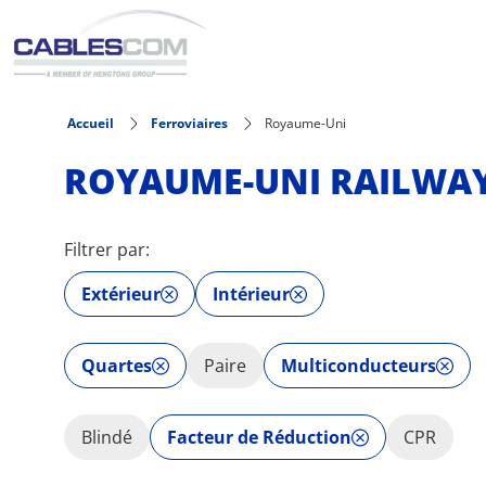
Aller au contenu principal
Accueil
Ferroviaires
Royaume-Uni
ROYAUME-UNI RAILWAY
Filtrer par:
Extérieur
Intérieur
Quartes
Paire
Multiconducteurs
Blindé
Facteur de Réduction
CPR