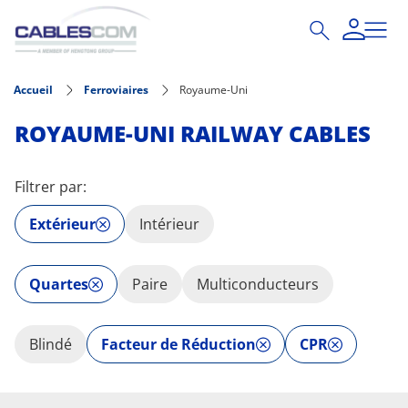
Aller au contenu principal
Accueil
Ferroviaires
Royaume-Uni
ROYAUME-UNI RAILWAY CABLES
Filtrer par:
Extérieur
Intérieur
Quartes
Paire
Multiconducteurs
Blindé
Facteur de Réduction
CPR