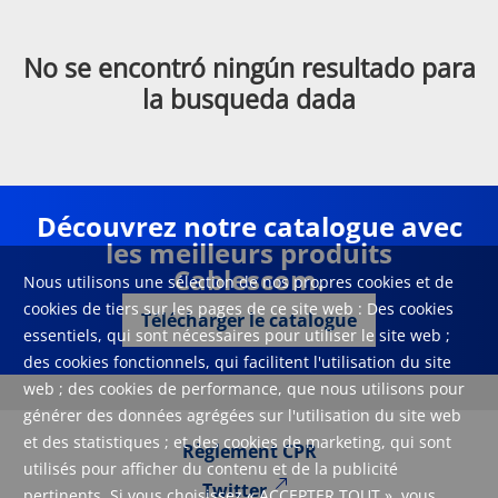
No se encontró ningún resultado para
la busqueda dada
Découvrez notre catalogue avec
les meilleurs produits
Cablescom.
Nous utilisons une sélection de nos propres cookies et de
cookies de tiers sur les pages de ce site web : Des cookies
Télécharger le catalogue
essentiels, qui sont nécessaires pour utiliser le site web ;
des cookies fonctionnels, qui facilitent l'utilisation du site
web ; des cookies de performance, que nous utilisons pour
générer des données agrégées sur l'utilisation du site web
et des statistiques ; et des cookies de marketing, qui sont
Règlement CPR
utilisés pour afficher du contenu et de la publicité
Twitter
pertinents. Si vous choisissez « ACCEPTER TOUT », vous