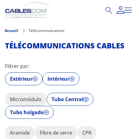
Aller au contenu principal
Accueil
Télécommunications
TÉLÉCOMMUNICATIONS CABLES
Filtrer par:
Extérieur
Intérieur
Micromódulo
Tubo Central
Tubo holgado
Aramide
Fibre de verre
CPR