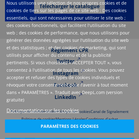
Nous utilisons une sélection de nos propres cookies et de
Télécharger le catalogue
cookies de tiers sur les pages de ce site web : Des cookies
essentiels, qui sont nécessaires pour utiliser le site web ;
des cookies fonctionnels, qui facilitent l'utilisation du site
web ; des cookies de performance, que nous utilisons pour
générer des données agrégées sur l'utilisation du site web
et des statistiques ; et des cookies de marketing, qui sont
Règlement CPR
utilisés pour afficher du contenu et de la publicité
Twitter
pertinents. Si vous choisissez « ACCEPTER TOUT », vous
consentez à l'utilisation de tous les cookies. Vous pouvez
Instagram
accepter et refuser des types de cookies individuels et
Facebook
révoquer votre consentement pour l'avenir à tout moment
dans « PARAMÈTRES ». Traduit avec DeepL.com (version
LinkedIn
gratuite)
Documentation sur les cookies
Politique de confidentialité
Politique de cookies
Canal de Signalement
Politique de cookies
Mentions Légales
Conditions d'achat
PARAMÈTRES DES COOKIES