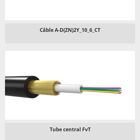
Câble A-D(ZN)2Y_10_6_CT
Tube central FvT