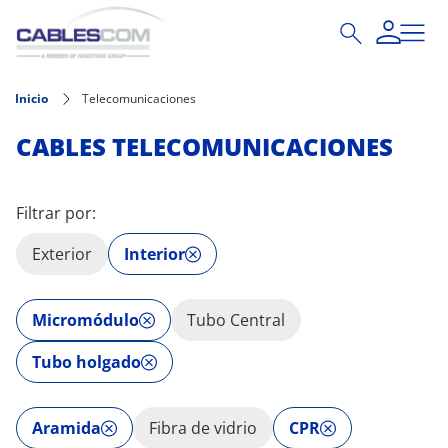
Pasar al contenido principal
Inicio
Telecomunicaciones
CABLES TELECOMUNICACIONES
Filtrar por:
Exterior
Interior
Micromódulo
Tubo Central
Tubo holgado
Aramida
Fibra de vidrio
CPR