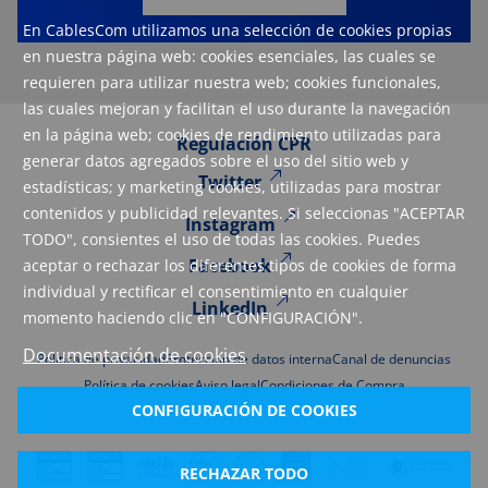
En CablesCom utilizamos una selección de cookies propias
en nuestra página web: cookies esenciales, las cuales se
requieren para utilizar nuestra web; cookies funcionales,
las cuales mejoran y facilitan el uso durante la navegación
en la página web; cookies de rendimiento utilizadas para
Regulación CPR
generar datos agregados sobre el uso del sitio web y
Twitter
estadísticas; y marketing cookies, utilizadas para mostrar
contenidos y publicidad relevantes. Si seleccionas "ACEPTAR
Instagram
TODO", consientes el uso de todas las cookies. Puedes
Facebook
aceptar o rechazar los diferentes tipos de cookies de forma
individual y rectificar el consentimiento en cualquier
LinkedIn
momento haciendo clic en "CONFIGURACIÓN".
Documentación de cookies
Política de privacidad
Protección de datos interna
Canal de denuncias
Política de cookies
Aviso legal
Condiciones de Compra
CONFIGURACIÓN DE COOKIES
RECHAZAR TODO