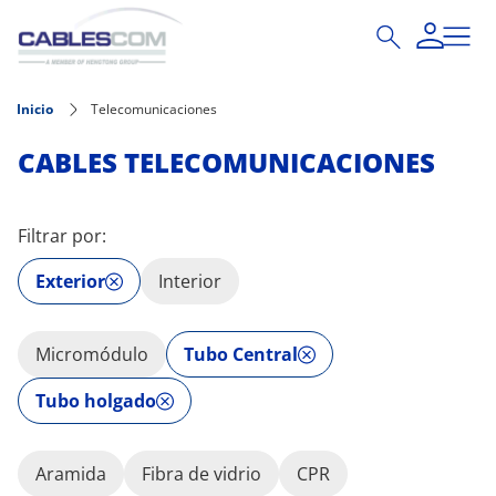
Pasar al contenido principal
Inicio
Telecomunicaciones
CABLES TELECOMUNICACIONES
Filtrar por:
Exterior
Interior
Micromódulo
Tubo Central
Tubo holgado
Aramida
Fibra de vidrio
CPR