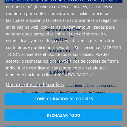
en nuestra página web: cookies esenciales, las cuales se
requieren para utilizar nuestra web; cookies funcionales,
las cuales mejoran y facilitan el uso durante la navegación
en la página web; cookies de rendimiento utilizadas para
Regulación CPR
generar datos agregados sobre el uso del sitio web y
Twitter
estadísticas; y marketing cookies, utilizadas para mostrar
contenidos y publicidad relevantes. Si seleccionas "ACEPTAR
Instagram
TODO", consientes el uso de todas las cookies. Puedes
Facebook
aceptar o rechazar los diferentes tipos de cookies de forma
individual y rectificar el consentimiento en cualquier
LinkedIn
momento haciendo clic en "CONFIGURACIÓN".
Documentación de cookies
Política de privacidad
Protección de datos interna
Canal de denuncias
Política de cookies
Aviso legal
Condiciones de Compra
CONFIGURACIÓN DE COOKIES
RECHAZAR TODO