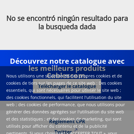
No se encontró ningún resultado para
la busqueda dada
Découvrez notre catalogue avec
les meilleurs produits
Cablescom.
Nous utilisons une sélection de nos propres cookies et de
cookies de tiers sur les pages de ce site web : Des cookies
Télécharger le catalogue
essentiels, qui sont nécessaires pour utiliser le site web ;
des cookies fonctionnels, qui facilitent l'utilisation du site
web ; des cookies de performance, que nous utilisons pour
générer des données agrégées sur l'utilisation du site web
et des statistiques ; et des cookies de marketing, qui sont
Règlement CPR
utilisés pour afficher du contenu et de la publicité
Twitter
pertinents. Si vous choisissez « ACCEPTER TOUT », vous