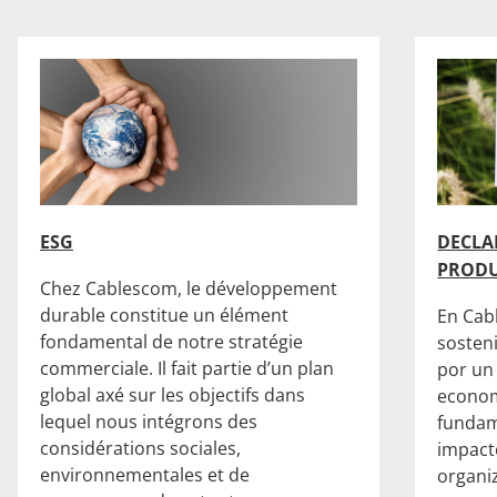
ESG
DECLA
PRODU
Chez Cablescom, le développement
durable constitue un élément
En Cab
fondamental de notre stratégie
sosten
commerciale. Il fait partie d’un plan
por un
global axé sur les objectifs dans
economí
lequel nous intégrons des
fundam
considérations sociales,
impact
environnementales et de
organi