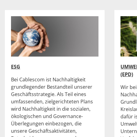
ESG
UMWE
(EPD)
Bei Cablescom ist Nachhaltigkeit
grundlegender Bestandteil unserer
Wir be
Geschäftsstrategie. Als Teil eines
Nachha
umfassenden, zielgerichteten Plans
Grundl
wird Nachhaltigkeit in die sozialen,
Kreisl
ökologischen und Governance-
dafür i
Überlegungen einbezogen, die
Umwelt
unsere Geschäftsaktivitäten,
Untern