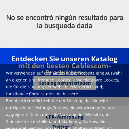
No se encontró ningún resultado para
la busqueda dada
Entdecken Sie unseren Katalog
mit den besten Cablescom-
Produkten.
Wir verwenden auf den Seiten dieser Website eine Auswahl
an eigenen und fremden Cookies: Unverzichtbare Cookies,
Katalog herunterladen
die für die Nutzung der Website erforderlich sind;
funktionale Cookies, die eine bessere
Benutzerfreundlichkeit bei der Nutzung der Website
ermöglichen; Leistungs-Cookies, die wir verwenden, um
aggregierte Daten über die Nutzung der Website und
CPR-Verordnung
Statistiken zu erstellen; und Marketing-Cookies, die
Twitter
verwendet werden, um relevante Inhalte und Werbung