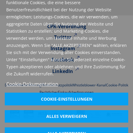
funktionale Cookies, die eine bessere
Benutzerfreundlichkeit bei der Nutzung der Website
ermöglichen; Leistungs-Cookies, die wir verwenden, um
aggregierte Daten über die Nutzung der Website und
CPR-Verordnung
Statistiken zu erstellen; und Marketing-Cookies, die
Twitter
verwendet werden, um relevante Inhalte und Werbung
anzuzeigen. Wenn Sie "ALLE AKZEPTIEREN" wählen, erklären
Instagram
Sie sich mit der Verwendung aller Cookies einverstanden.
Facebook
Unter "Einstellungen" können Sie jederzeit einzelne Cookie-
Typen akzeptieren oder ablehnen und Ihre Zustimmung für
LinkedIn
die Zukunft widerrufen.
Cookie-Dokumentation
Datenschutzerklarung
Datenschutzpolitik
Whistleblower-Kanal
Cookie-Politik
Rechtlicher
Einkaufsbedingungen
COOKIE-EINSTELLUNGEN
ALLES VERWEIGERN