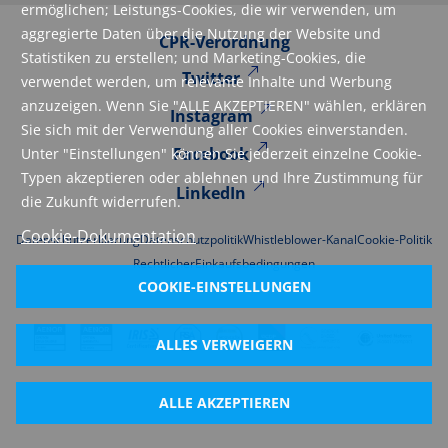
ermöglichen; Leistungs-Cookies, die wir verwenden, um
aggregierte Daten über die Nutzung der Website und
CPR-Verordnung
Statistiken zu erstellen; und Marketing-Cookies, die
Twitter
verwendet werden, um relevante Inhalte und Werbung
anzuzeigen. Wenn Sie "ALLE AKZEPTIEREN" wählen, erklären
Instagram
Sie sich mit der Verwendung aller Cookies einverstanden.
Facebook
Unter "Einstellungen" können Sie jederzeit einzelne Cookie-
Typen akzeptieren oder ablehnen und Ihre Zustimmung für
LinkedIn
die Zukunft widerrufen.
Cookie-Dokumentation
Datenschutzerklarung
Datenschutzpolitik
Whistleblower-Kanal
Cookie-Politik
Rechtlicher
Einkaufsbedingungen
COOKIE-EINSTELLUNGEN
ALLES VERWEIGERN
ALLE AKZEPTIEREN