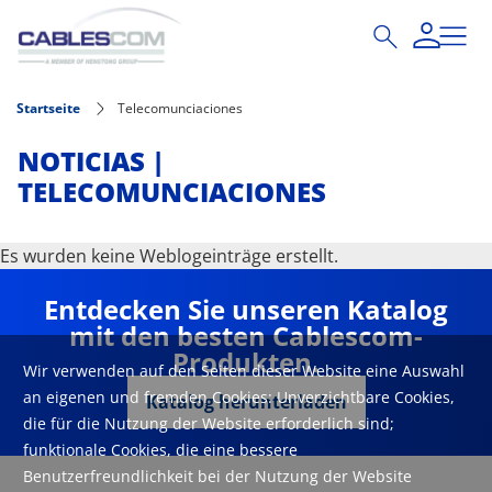
Direkt zum Inhalt
Startseite
Telecomunciaciones
NOTICIAS |
TELECOMUNCIACIONES
Es wurden keine Weblogeinträge erstellt.
Entdecken Sie unseren Katalog
mit den besten Cablescom-
Produkten.
Wir verwenden auf den Seiten dieser Website eine Auswahl
an eigenen und fremden Cookies: Unverzichtbare Cookies,
Katalog herunterladen
die für die Nutzung der Website erforderlich sind;
funktionale Cookies, die eine bessere
Benutzerfreundlichkeit bei der Nutzung der Website