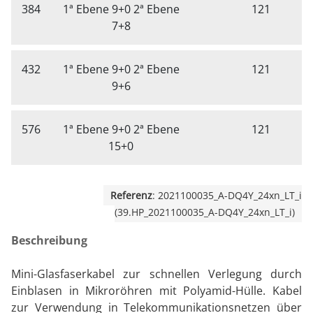
384
1ª Ebene 9+0 2ª Ebene
121
7+8
432
1ª Ebene 9+0 2ª Ebene
121
9+6
576
1ª Ebene 9+0 2ª Ebene
121
15+0
Referenz
: 2021100035_A-DQ4Y_24xn_LT_i
(39.HP_2021100035_A-DQ4Y_24xn_LT_i)
Beschreibung
Mini-Glasfaserkabel zur schnellen Verlegung durch
Einblasen in Mikroröhren mit Polyamid-Hülle. Kabel
zur Verwendung in Telekommunikationsnetzen über