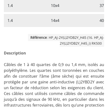
1.4
10x4
37.3
1.4
14x4
40.3
Référence
: HP_AJ-2Y(L)2YDB2Y_H45 (16. HP_AJ-
2Y(L)2YDB2Y_H45_i) RK500
Description
Câbles de 1 à 40 quartes de 0,9 ou 1,4 mm, isolés au
polyéthylène. Les quartes sont toronnées en couches
afin de constituer l’âme (âme sèche) qui est ensuite
protégée par une gaine anti-inductive (L)2YBD2Y avec
un facteur de réduction selon les exigences du client.
Ces câbles sont utilisés comme câbles de commande
jusqu’à des signaux de 90 kHz, en particulier dans les
infrastructures ferroviaires, dès lors qu’une protection