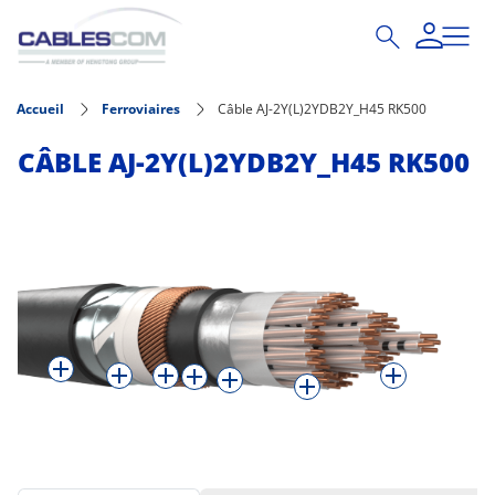
Aller au contenu principal
Accueil
Ferroviaires
Câble AJ-2Y(L)2YDB2Y_H45 RK500
CÂBLE AJ-2Y(L)2YDB2Y_H45 RK500