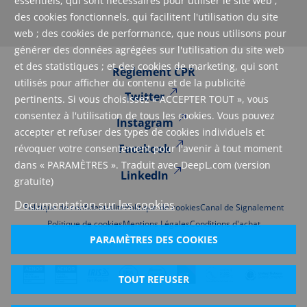
essentiels, qui sont nécessaires pour utiliser le site web ;
des cookies fonctionnels, qui facilitent l'utilisation du site
web ; des cookies de performance, que nous utilisons pour
générer des données agrégées sur l'utilisation du site web
et des statistiques ; et des cookies de marketing, qui sont
Règlement CPR
utilisés pour afficher du contenu et de la publicité
Twitter
pertinents. Si vous choisissez « ACCEPTER TOUT », vous
consentez à l'utilisation de tous les cookies. Vous pouvez
Instagram
accepter et refuser des types de cookies individuels et
Facebook
révoquer votre consentement pour l'avenir à tout moment
dans « PARAMÈTRES ». Traduit avec DeepL.com (version
LinkedIn
gratuite)
Documentation sur les cookies
Politique de confidentialité
Politique de cookies
Canal de Signalement
Politique de cookies
Mentions Légales
Conditions d'achat
PARAMÈTRES DES COOKIES
TOUT REFUSER