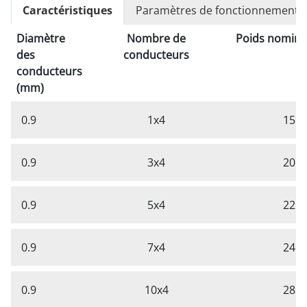
Caractéristiques
Paramètres de fonctionnement
Diamètre
Nombre de
Poids nominal
des
conducteurs
conducteurs
(mm)
0.9
1x4
15.5
0.9
3x4
20.5
0.9
5x4
22.9
0.9
7x4
24.2
0.9
10x4
28.9