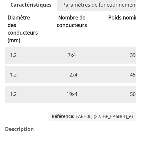
Caractéristiques
Paramètres de fonctionnement
Diamètre
Nombre de
Poids nominal
des
conducteurs
conducteurs
(mm)
1.2
7x4
39,8
1.2
12x4
45,1
1.2
19x4
50,6
Référence
: EA6H0LJ (22. HP_EA6H0LJ_e)
Description