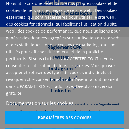
Cablescom.
Nous utilisons une sélection de nos propres cookies et de
cookies de tiers sur les pages de ce site web : Des cookies
Télécharger le catalogue
essentiels, qui sont nécessaires pour utiliser le site web ;
des cookies fonctionnels, qui facilitent l'utilisation du site
web ; des cookies de performance, que nous utilisons pour
générer des données agrégées sur l'utilisation du site web
et des statistiques ; et des cookies de marketing, qui sont
Règlement CPR
utilisés pour afficher du contenu et de la publicité
Twitter
pertinents. Si vous choisissez « ACCEPTER TOUT », vous
consentez à l'utilisation de tous les cookies. Vous pouvez
Instagram
accepter et refuser des types de cookies individuels et
Facebook
révoquer votre consentement pour l'avenir à tout moment
dans « PARAMÈTRES ». Traduit avec DeepL.com (version
LinkedIn
gratuite)
Documentation sur les cookies
Politique de confidentialité
Politique de cookies
Canal de Signalement
Politique de cookies
Mentions Légales
Conditions d'achat
PARAMÈTRES DES COOKIES