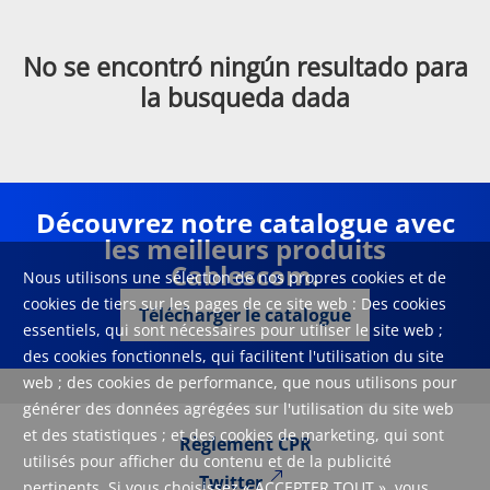
No se encontró ningún resultado para
la busqueda dada
Découvrez notre catalogue avec
les meilleurs produits
Cablescom.
Nous utilisons une sélection de nos propres cookies et de
cookies de tiers sur les pages de ce site web : Des cookies
Télécharger le catalogue
essentiels, qui sont nécessaires pour utiliser le site web ;
des cookies fonctionnels, qui facilitent l'utilisation du site
web ; des cookies de performance, que nous utilisons pour
générer des données agrégées sur l'utilisation du site web
et des statistiques ; et des cookies de marketing, qui sont
Règlement CPR
utilisés pour afficher du contenu et de la publicité
Twitter
pertinents. Si vous choisissez « ACCEPTER TOUT », vous