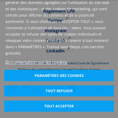
générer des données agrégées sur l'utilisation du site web
et des statistiques ; et des cookies de marketing, qui sont
Règlement CPR
utilisés pour afficher du contenu et de la publicité
Twitter
pertinents. Si vous choisissez « ACCEPTER TOUT », vous
consentez à l'utilisation de tous les cookies. Vous pouvez
Instagram
accepter et refuser des types de cookies individuels et
Facebook
révoquer votre consentement pour l'avenir à tout moment
dans « PARAMÈTRES ». Traduit avec DeepL.com (version
LinkedIn
gratuite)
Documentation sur les cookies
Politique de confidentialité
Politique de cookies
Canal de Signalement
Politique de cookies
Mentions Légales
Conditions d'achat
PARAMÈTRES DES COOKIES
TOUT REFUSER
TOUT ACCEPTER