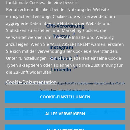
funktionale Cookies, die eine bessere
Benutzerfreundlichkeit bei der Nutzung der Website
ermöglichen; Leistungs-Cookies, die wir verwenden, um
aggregierte Daten über die Nutzung der Website und
CPR-Verordnung
Statistiken zu erstellen; und Marketing-Cookies, die
Twitter
verwendet werden, um relevante Inhalte und Werbung
anzuzeigen. Wenn Sie "ALLE AKZEPTIEREN" wählen, erklären
Instagram
Sie sich mit der Verwendung aller Cookies einverstanden.
Facebook
Unter "Einstellungen" können Sie jederzeit einzelne Cookie-
Typen akzeptieren oder ablehnen und Ihre Zustimmung für
LinkedIn
die Zukunft widerrufen.
Cookie-Dokumentation
Datenschutzerklarung
Datenschutzpolitik
Whistleblower-Kanal
Cookie-Politik
Rechtlicher
Einkaufsbedingungen
COOKIE-EINSTELLUNGEN
ALLES VERWEIGERN