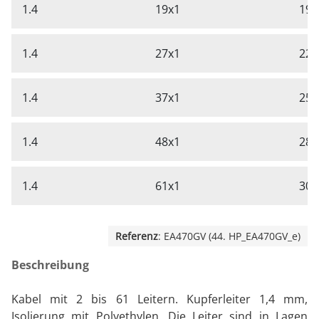
1.4
19x1
19,
1.4
27x1
22,
1.4
37x1
25,
1.4
48x1
28,
1.4
61x1
30,
Referenz
: EA470GV (44. HP_EA470GV_e)
Beschreibung
Kabel mit 2 bis 61 Leitern. Kupferleiter 1,4 mm,
Isolierung mit Polyethylen. Die Leiter sind in Lagen