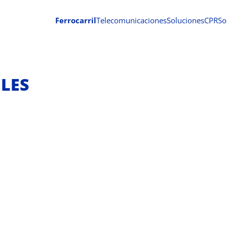
Ferrocarril
Telecomunicaciones
Soluciones
CPR
So
LES