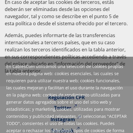
En caso de aceptar las cookies de terceros, estás
deberán ser eliminadas desde las opciones del
navegador, tal y como se describe en el punto 5 de
esta política o desde el sistema ofrecido por el tercero.
Además, puedes informarte de las transferencias
internacionales a terceros países, que en su caso
realizan los terceros identificados en la tabla anterior,
en sus correspondientes políticas accediendo a través
del enlace ubicado en “información del proveedor” de
En CablesCom utilizamos una selección de cookies propias
la tabla anterior.
en nuestra página web: cookies esenciales, las cuales se
requieren para utilizar nuestra web; cookies funcionales,
las cuales mejoran y facilitan el uso durante la navegación
en la página web; cookies de rendimiento utilizadas para
Regulación CPR
generar datos agregados sobre el uso del sitio web y
Twitter
estadísticas; y marketing cookies, utilizadas para mostrar
contenidos y publicidad relevantes. Si seleccionas "ACEPTAR
Instagram
TODO", consientes el uso de todas las cookies. Puedes
Facebook
aceptar o rechazar los diferentes tipos de cookies de forma