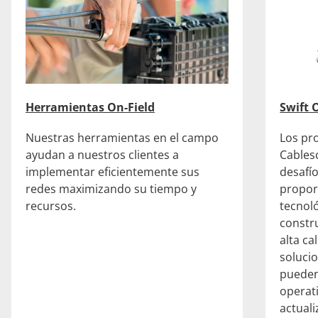
Herramientas On-Field
Swift
Nuestras herramientas en el campo
Los pr
ayudan a nuestros clientes a
Cables
implementar eficientemente sus
desafío
redes maximizando su tiempo y
propor
recursos.
tecnol
constr
alta ca
soluci
pueden
operat
actuali