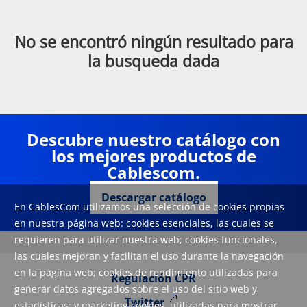
No se encontró ningún resultado para
la busqueda dada
Descubre nuestro catálogo con
los mejores productos de
Cablescom.
Descargar catálogo
En CablesCom utilizamos una selección de cookies propias
en nuestra página web: cookies esenciales, las cuales se
requieren para utilizar nuestra web; cookies funcionales,
las cuales mejoran y facilitan el uso durante la navegación
en la página web; cookies de rendimiento utilizadas para
Regulación CPR
generar datos agregados sobre el uso del sitio web y
Twitter
estadísticas; y marketing cookies, utilizadas para mostrar