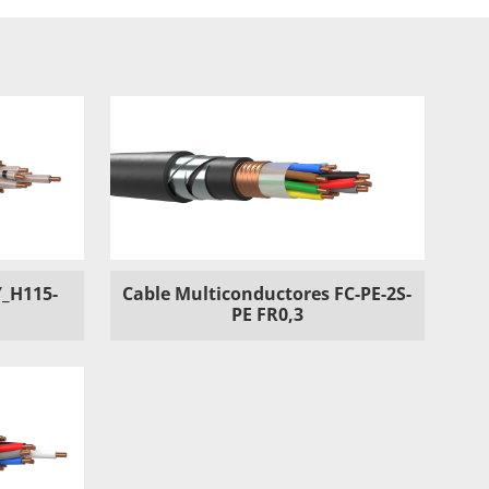
Y_H115-
Cable Multiconductores FC-PE-2S-
PE FR0,3