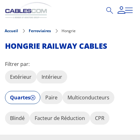
Aller au contenu principal
Accueil
Ferroviaires
Hongrie
HONGRIE RAILWAY CABLES
Filtrer par:
Extérieur
Intérieur
Quartes
Paire
Multiconducteurs
Blindé
Facteur de Réduction
CPR