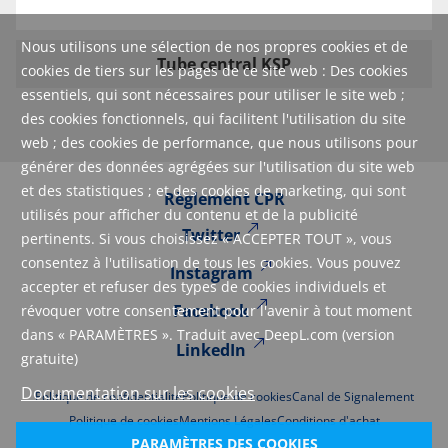
Nous utilisons une sélection de nos propres cookies et de
Tube central KSP
cookies de tiers sur les pages de ce site web : Des cookies
essentiels, qui sont nécessaires pour utiliser le site web ;
des cookies fonctionnels, qui facilitent l'utilisation du site
web ; des cookies de performance, que nous utilisons pour
générer des données agrégées sur l'utilisation du site web
et des statistiques ; et des cookies de marketing, qui sont
Règlement CPR
utilisés pour afficher du contenu et de la publicité
Twitter
pertinents. Si vous choisissez « ACCEPTER TOUT », vous
consentez à l'utilisation de tous les cookies. Vous pouvez
Instagram
accepter et refuser des types de cookies individuels et
Facebook
révoquer votre consentement pour l'avenir à tout moment
dans « PARAMÈTRES ». Traduit avec DeepL.com (version
LinkedIn
gratuite)
Documentation sur les cookies
Politique de confidentialité
Politique de cookies
Canal de Signalement
Politique de cookies
Mentions Légales
Conditions d'achat
PARAMÈTRES DES COOKIES