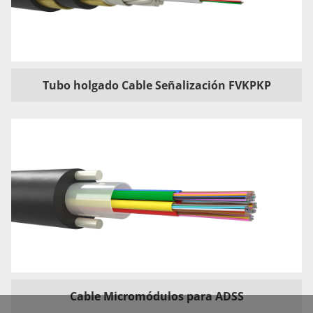
Tubo holgado Cable Señalización FVKPKP
Cable Micromódulos para ADSS