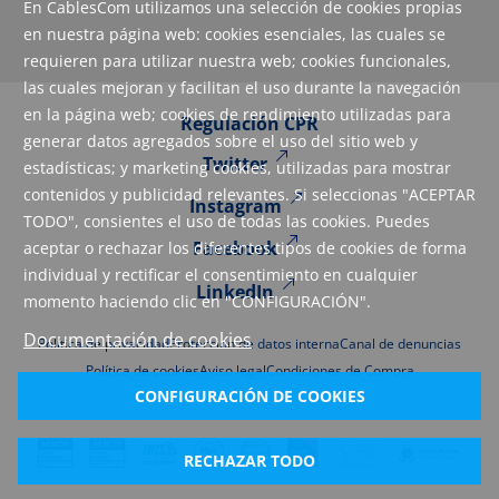
En CablesCom utilizamos una selección de cookies propias
en nuestra página web: cookies esenciales, las cuales se
requieren para utilizar nuestra web; cookies funcionales,
las cuales mejoran y facilitan el uso durante la navegación
en la página web; cookies de rendimiento utilizadas para
Regulación CPR
generar datos agregados sobre el uso del sitio web y
Twitter
estadísticas; y marketing cookies, utilizadas para mostrar
contenidos y publicidad relevantes. Si seleccionas "ACEPTAR
Instagram
TODO", consientes el uso de todas las cookies. Puedes
Facebook
aceptar o rechazar los diferentes tipos de cookies de forma
individual y rectificar el consentimiento en cualquier
LinkedIn
momento haciendo clic en "CONFIGURACIÓN".
Documentación de cookies
Política de privacidad
Protección de datos interna
Canal de denuncias
Política de cookies
Aviso legal
Condiciones de Compra
CONFIGURACIÓN DE COOKIES
RECHAZAR TODO