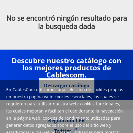
No se encontró ningún resultado para
la busqueda dada
Descubre nuestro catálogo con
los mejores productos de
Cablescom.
Descargar catálogo
En CablesCom utilizamos una selección de cookies propias
en nuestra página web: cookies esenciales, las cuales se
requieren para utilizar nuestra web; cookies funcionales,
las cuales mejoran y facilitan el uso durante la navegación
en la página web; cookies de rendimiento utilizadas para
Regulación CPR
generar datos agregados sobre el uso del sitio web y
Twitter
estadísticas; y marketing cookies, utilizadas para mostrar