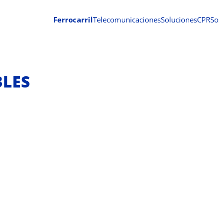
Ferrocarril
Telecomunicaciones
Soluciones
CPR
So
LES