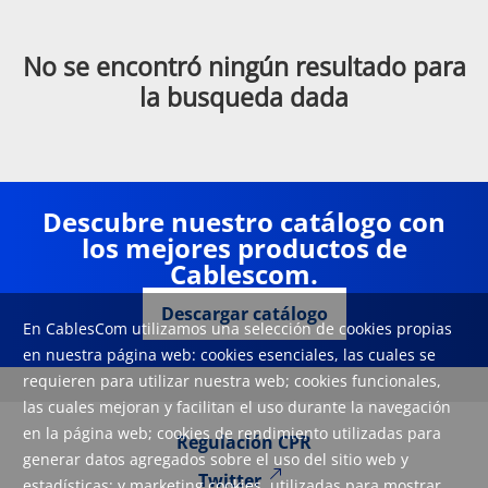
No se encontró ningún resultado para
la busqueda dada
Descubre nuestro catálogo con
los mejores productos de
Cablescom.
Descargar catálogo
En CablesCom utilizamos una selección de cookies propias
en nuestra página web: cookies esenciales, las cuales se
requieren para utilizar nuestra web; cookies funcionales,
las cuales mejoran y facilitan el uso durante la navegación
en la página web; cookies de rendimiento utilizadas para
Regulación CPR
generar datos agregados sobre el uso del sitio web y
Twitter
estadísticas; y marketing cookies, utilizadas para mostrar