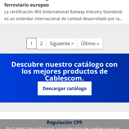
ferroviario europeo
La certificación IRIS (International Railway Industry Standard)
es un estándar internacional de calidad desarrollado por la
Asociación Europea de la Industria Ferroviaria (UNIFE). Su
objetivo es asegurar que los proveedores del sector
ferroviario cumplan con requisitos muy exigentes en cuanto a
Paginación
Siguiente página
Última página
1
2
Siguiente >
Último »
gestión, seguridad y fiabilidad.
Descubre nuestro catálogo con
los mejores productos de
Cablescom.
Descargar catálogo
Regulación CPR
En CablesCom utilizamos una selección de cookies propias