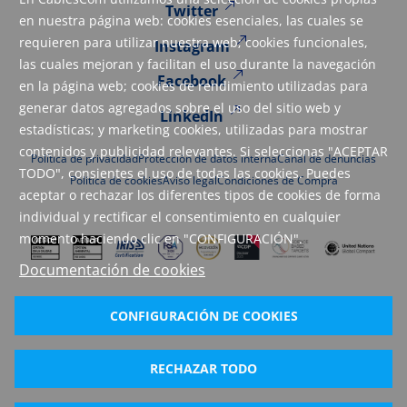
Twitter
en nuestra página web: cookies esenciales, las cuales se
requieren para utilizar nuestra web; cookies funcionales,
Instagram
las cuales mejoran y facilitan el uso durante la navegación
Facebook
en la página web; cookies de rendimiento utilizadas para
generar datos agregados sobre el uso del sitio web y
LinkedIn
estadísticas; y marketing cookies, utilizadas para mostrar
contenidos y publicidad relevantes. Si seleccionas "ACEPTAR
Política de privacidad
Protección de datos interna
Canal de denuncias
TODO", consientes el uso de todas las cookies. Puedes
Política de cookies
Aviso legal
Condiciones de Compra
aceptar o rechazar los diferentes tipos de cookies de forma
individual y rectificar el consentimiento en cualquier
momento haciendo clic en "CONFIGURACIÓN".
Documentación de cookies
CONFIGURACIÓN DE COOKIES
RECHAZAR TODO