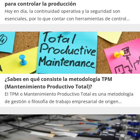
para controlar la producción
Hoy en día, la continuidad operativa y la seguridad son
esenciales, por lo que contar con herramientas de control
confiables es fundamental. Una de esas herramientas,
aunque a menudo pasa desapercibida fuera de los círculos
técnicos, son los tableros de marcha.
¿Sabes en qué consiste la metodología TPM
(Mantenimiento Productivo Total)?
El TPM o Mantenimiento Productivo Total es una metodología
de gestión o filosofía de trabajo empresarial de origen
japonés, desarrollada para maximizar la efectividad y
disponibilidad de los equipos mediante la participación de
todos los empleados en el mantenimiento, limpieza y
optimización del funcionamiento de la maquinaria.