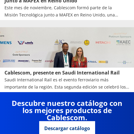
junto a MAFEX en Reino Unido
Este mes de noviembre, Cablescom formó parte de la
Misión Tecnológica junto a MAFEX en Reino Unido, una
experiencia inspiradora junto a algunas de las entidades más
innovadoras del sector ferroviario.
Cablescom, presente en Saudi International Rail
Saudi International Rail es el evento ferroviario más
importante de la región. Esta segunda edición se celebró los
días 19 y 20 de octubre en Riad (Arabia Saudita). El
Descubre nuestro catálogo con
encuentro reunió a líderes y expertos del sector para abordar
los mejores productos de
las tendencias globales, la innovación y la sostenibilidad en el
Cablescom.
ámbito del transporte ferroviario.
Descargar catálogo