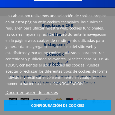
En CablesCom utilizamos una selección de cookies propias
en nuestra página web: cookies esenciales, las cuales se
Regulación CPR
requieren para utilizar nuestra web; cookies funcionales,
Twitter
las cuales mejoran y facilitan el uso durante la navegación
en la página web; cookies de rendimiento utilizadas para
Instagram
generar datos agregados sobre el uso del sitio web y
estadísticas; y marketing cookies, utilizadas para mostrar
Facebook
contenidos y publicidad relevantes. Si seleccionas "ACEPTAR
LinkedIn
TODO", consientes el uso de todas las cookies. Puedes
aceptar o rechazar los diferentes tipos de cookies de forma
Política de privacidad
Protección de datos interna
Canal de denuncias
individual y rectificar el consentimiento en cualquier
Política de cookies
Aviso legal
Condiciones de Compra
momento haciendo clic en "CONFIGURACIÓN".
Documentación de cookies
CONFIGURACIÓN DE COOKIES