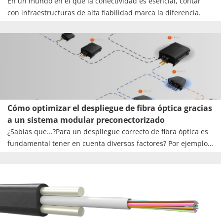
En un mundo en el que la conectividad es esencial, contar
con infraestructuras de alta fiabilidad marca la diferencia.
Cómo optimizar el despliegue de fibra óptica gracias
a un sistema modular preconectorizado
¿Sabías que...?Para un despliegue correcto de fibra óptica es
fundamental tener en cuenta diversos factores? Por ejemplo
elegir el tipo de cable apropiado, el método de instalación, si
es fibra óptica aérea o subterránea… Todos estos aspectos
influyen en la instalación.