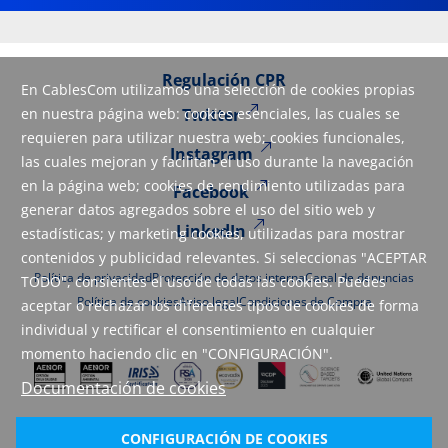
Regulación CPR
En CablesCom utilizamos una selección de cookies propias
en nuestra página web: cookies esenciales, las cuales se
Twitter
requieren para utilizar nuestra web; cookies funcionales,
Instagram
las cuales mejoran y facilitan el uso durante la navegación
en la página web; cookies de rendimiento utilizadas para
Facebook
generar datos agregados sobre el uso del sitio web y
LinkedIn
estadísticas; y marketing cookies, utilizadas para mostrar
contenidos y publicidad relevantes. Si seleccionas "ACEPTAR
Política de privacidad
Protección de datos interna
Canal de denuncias
TODO", consientes el uso de todas las cookies. Puedes
Política de cookies
Aviso legal
Condiciones de Compra
aceptar o rechazar los diferentes tipos de cookies de forma
individual y rectificar el consentimiento en cualquier
momento haciendo clic en "CONFIGURACIÓN".
Documentación de cookies
CONFIGURACIÓN DE COOKIES