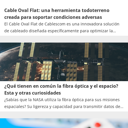
Cable Oval Flat: una herramienta todoterreno
creada para soportar condiciones adversas
El Cable Oval Flat de Cablescom es una innovadora solución
de cableado diseñada específicamente para optimizar la
transmisión de datos en redes de fibra óptica. Este cable se
distingue por su diseño compacto y ligero, que facilita su
instalación en fachadas y en ductos, y su manipulación en
diversos entornos sin comprometer su rendimiento.
¿Qué tienen en común la fibra óptica y el espacio?
Esta y otras curiosidades
¿Sabías que la NASA utiliza la fibra óptica para sus misiones
espaciales? Su ligereza y capacidad para transmitir datos de
alta velocidad son esenciales para la comunicación con naves
espaciales y sondas que exploran el espacio profundo.