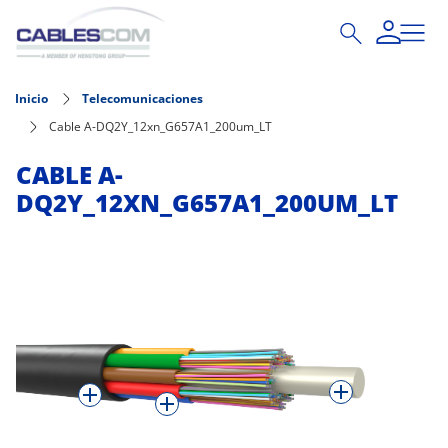
Pasar al contenido principal
Inicio
Telecomunicaciones
Cable A-DQ2Y_12xn_G657A1_200um_LT
CABLE A-
DQ2Y_12XN_G657A1_200UM_LT