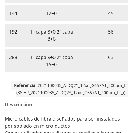
144
12+0
45
192
1ª capa 8+0 2ª capa
56
8+6
288
1ª capa 9+0 2ª capa
63
15+0
Referencia
: 2021100035_A-DQ2Y_12xn_G657A1_200um_LT
(36.HP_2021100035_A-DQ2Y_12xn_G657A1_200um_LT_i)
Descripción
Micro cables de fibra diseñados para ser instalados
por soplado en micro-ductos
Cables utilizados para distancias medias o largas en