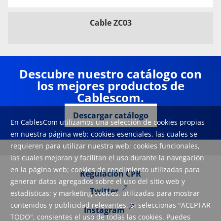
Cable ZC03
Descubre nuestro catálogo con
los mejores productos de
Cablescom.
Descargar catálogo
En CablesCom utilizamos una selección de cookies propias
en nuestra página web: cookies esenciales, las cuales se
requieren para utilizar nuestra web; cookies funcionales,
las cuales mejoran y facilitan el uso durante la navegación
en la página web; cookies de rendimiento utilizadas para
Regulación CPR
generar datos agregados sobre el uso del sitio web y
Twitter
estadísticas; y marketing cookies, utilizadas para mostrar
contenidos y publicidad relevantes. Si seleccionas "ACEPTAR
Instagram
TODO", consientes el uso de todas las cookies. Puedes