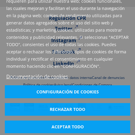
requieren para utilizar nuestra web; cookies funcionales,
las cuales mejoran y facilitan el uso durante la navegación
en la página web; cookies de rendimiento utilizadas para
Regulación CPR
generar datos agregados sobre el uso del sitio web y
Twitter
estadísticas; y marketing cookies, utilizadas para mostrar
contenidos y publicidad relevantes. Si seleccionas "ACEPTAR
Instagram
TODO", consientes el uso de todas las cookies. Puedes
Facebook
aceptar o rechazar los diferentes tipos de cookies de forma
individual y rectificar el consentimiento en cualquier
LinkedIn
momento haciendo clic en "CONFIGURACIÓN".
Documentación de cookies
Política de privacidad
Protección de datos interna
Canal de denuncias
Política de cookies
Aviso legal
Condiciones de Compra
CONFIGURACIÓN DE COOKIES
RECHAZAR TODO
ACEPTAR TODO